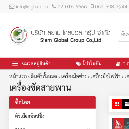
info@sgb.co.th
02-016-6666
062-598-2944
หมวดหมู่สินค้า
โปรโมชั่น
E-
หน้าแรก
สินค้าทั้งหมด
เครื่องมือช่าง
เครื่องมือไฟฟ้า
เค
เครื่องขัดสายพาน
ซื้อโดย
ดู
ตาร
ใน
ตัวเลือกช้อปปิ้ง
มุม
มอ