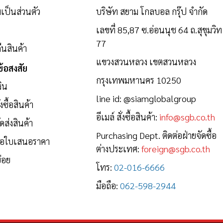
ป็นส่วนตัว
บริษัท สยาม โกลบอล กรุ๊ป จำกัด
เลขที่ 85,87 ซ.อ่อนนุช 64 ถ.สุขุมวิท
77
นสินค้า
แขวงสวนหลวง เขตสวนหลวง
้อสงสัย
กรุงเทพมหานคร 10250
งิน
line id:
@siamglobalgroup
งซื้อสินค้า
อีเมล์ สั่งซื้อสินค้า:
info@sgb.co.th
ดส่งสินค้า
Purchasing Dept. ติดต่อฝ่ายจัดซื้อ
ขอใบเสนอราคา
ต่างประเทศ:
foreign@sgb.co.th
่อย
โทร:
02-016-6666
มือถือ:
062-598-2944