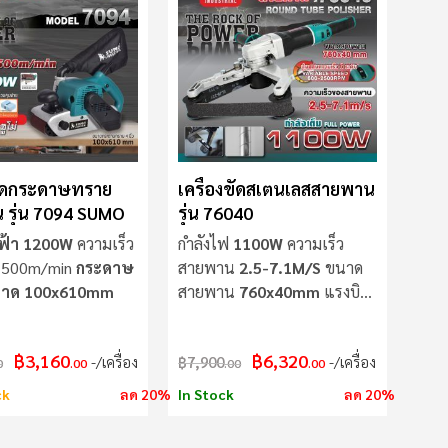
ขัดกระดาษทราย
เครื่องขัดสเตนเลสสายพาน
 รุ่น 7094 SUMO
รุ่น 76040
ฟ้า 1200W
ความเร็ว
กำลังไฟ
1100W
ความเร็ว
 500m/min
กระดาษ
สายพาน
2.5-7.1M/S
ขนาด
าด 100x610mm
สายพาน
760x40mm
แรงบิด
14Nm
฿3,160
฿6,320
/เครื่อง
฿7,900
/เครื่อง
0
.00
.00
.00
ck
ลด 20%
In Stock
ลด 20%