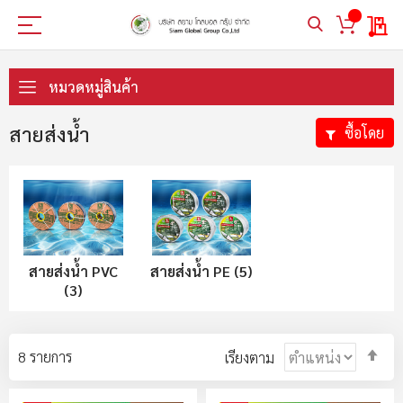
My 
ข้าม
ไป
หมวดหมู่สินค้า
ที่
เนื้อหา
สายส่งน้ำ
ซื้อโดย
สายส่งน้ำ PVC
สายส่งน้ำ PE (5)
(3)
ตั้ง
8
รายการ
เรียงตาม
ค่า
ตา