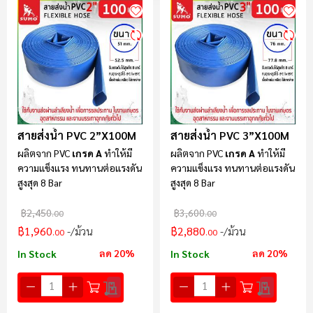
ลำ
มา
ไป
น้
สายส่งน้ำ PVC 2”x100M
สายส่งน้ำ PVC 3”x100M
ผลิตจาก PVC
เกรด A
ทำให้มี
ผลิตจาก PVC
เกรด A
ทำให้มี
ความแข็งแรง ทนทานต่อ
แรงดัน
ความแข็งแรง ทนทานต่อ
แรงดัน
สูงสุด
8 Bar
สูงสุด
8 Bar
฿2,450
฿3,600
.00
.00
฿1,960
฿2,880
/ม้วน
/ม้วน
.00
.00
ลด 20%
ลด 20%
In Stock
In Stock