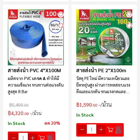
สายส่งน้ำ PVC 4”x100M
สายส่งน้ำ PE 2"x100m
ผลิตจาก PVC
เกรด A
ทำให้มี
วัสดุ PE ใหม่ มีความเหนียวและ
ความแข็งแรง ทนทานต่อ
แรงดัน
ยืดหยุ่นสูง ผ่านการทดสอบแรง
สูงสุด
8 Bar
ดึงและแรงดัน ทนแรงกดและ
แรงอัดได้ดี
/ม้วน
฿1,590
฿5,400
.00
.00
฿4,320
/ม้วน
.00
In Stock
ลด 20%
In Stock