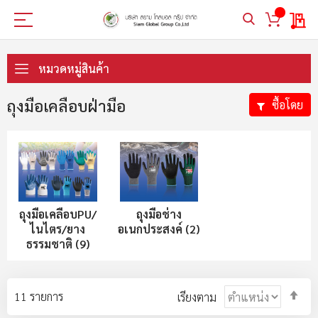
My 
ข้าม
ไป
หมวดหมู่สินค้า
ที่
เนื้อหา
ถุงมือเคลือบฝ่ามือ
ซื้อโดย
ถุงมือเคลือบPU/
ถุงมือช่าง
ไนไตร/ยาง
อเนกประสงค์ (2)
ธรรมชาติ (9)
ตั้ง
11
รายการ
เรียงตาม
ค่า