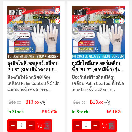
ตา
ลำ
มา
ไป
น้
ถุงมือโพลีเอสเตอร์เคลือบ
ถุงมือโพลีเอสเตอร์เคลือบ
PU 8" (ขอบสีน้ำตาล) รุ่น
พียู PU 9" (ขอบสีฟ้า) รุ่น
8062
9062
ป้องกันไฟฟ้าสถิตย์
ได้สูง
ป้องกันไฟฟ้าสถิตย์
ได้สูง
เคลือบ Palm Coated
ที่ฝ่ามือ
เคลือบ Palm Coated
ที่ฝ่ามือ
และปลายนิ้ว ทนต่อการ
และปลายนิ้ว ทนต่อการ
กัดกร่อนของกรด
กัดกร่อน
฿13
฿13
/คู่
/คู่
฿16
฿16
.00
.00
.00
.00
ลด 19%
ลด 19%
In Stock
In Stock