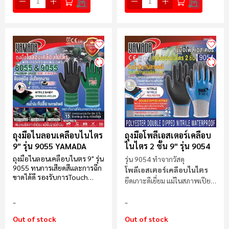
ถุงมือไนลอนเคลือบไนไตร
ถุงมือโพลีเอสเตอร์เคลือบ
9" รุ่น 9055 YAMADA
ไนไตร 2 ชั้น 9" รุ่น 9054
ถุงมือไนลอนเคลือบไนตร 9" รุ่น
รุ่น 9054 ทำจากวัสดุ
9055 ทนการเสียดสีและการฉีก
โพลีเอสเตอร์เคลือบไนไตร
ขาดได้ดี รองรับการTouch
ยึดเกาะดีเยี่ยม แม้ในสภาพเปียก
Screen รองรับการใช้งานหน้า
หรือมีน้ำมัน
จอสัมผัส (Touch Screen)
ป้องกันการบาดระดับ 1 (Cut
Resistance Level 1) เคลือบ
Out of stock
Out of stock
Nitrile Sandy เพิ่มแรงยึดเกาะดี