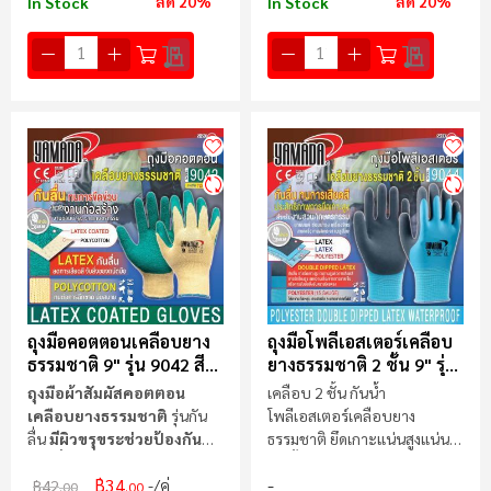
ลด 20%
ลด 20%
In Stock
In Stock
ถุงมือคอตตอนเคลือบยาง
ถุงมือโพลีเอสเตอร์เคลือบ
ธรรมชาติ 9" รุ่น 9042 สี
ยางธรรมชาติ 2 ชั้น 9" รุ่น
เขียว
9044
ถุงมือผ้าสัมผัสคอตตอน
เคลือบ 2 ชั้น กันน้ำ
เคลือบยางธรรมชาติ
รุ่นกัน
โพลีเอสเตอร์เคลือบยาง
ลื่น
มีผิวขรุขระช่วยป้องกัน
ธรรมชาติ ยึดเกาะแน่นสูงแน่น
การลื่น
และหยิบจับได้ดี
ทุกพื้นผิว
฿34
/คู่
฿42
.00
.00