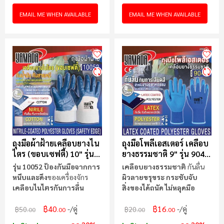
เยี่ยม แม้พื้นผิวมีน้ำมัน เบา บาง
แนบเนื้อ ระบายอากาศดี ลด
EMAIL ME WHEN AVAILABLE
EMAIL ME WHEN AVAILABLE
เหงื่อสะสม ทนการเสียดสีและ
การฉีกขาดได้ดี เหมาะกับงานที่
ต้องการความแม่นยำ เนื้อผ้า
Spandex + Nylon แบบถัก
ละเอียด 15G ใส่กระชับ คล่อง
ตัวสูง ขนาด 9 นิ้ว
ถุงมือผ้าฝ้ายเคลือบยางไน
ถุงมือโพลีเอสเตอร์ เคลือบ
ไตร (ขอบเซฟตี้) 10" รุ่น
ยางธรรมชาติ 9" รุ่น 9043
10052
YAMADA
รุ่น 10052 ป้องกันมือจากการ
เคลือบยางธรรมชาติ
กันลื่น
หนีบและดึง
ของเครื่องจักร
ผิวลายขรุขระ กระชับ
จับ
เคลือบไนไตรกันการลื่น
สิ่งของได้ถนัด
ไม่หลุดมือ
฿40
฿16
/คู่
/คู่
฿50
฿20
.00
.00
.00
.00