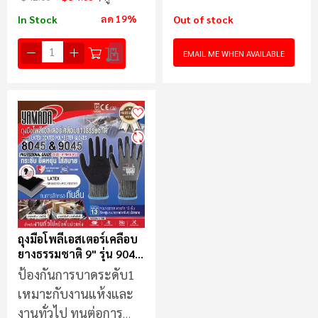
ลด 19%
In Stock
Out of stock
EMAIL ME WHEN AVAILABLE
ถุงมือโพลีเอสเตอร์เคลือบ
ยางธรรมชาติ 9" รุ่น 9045
YAMADA
ป้องกันการบาดระดับ1
เหมาะกับงานแห้งและ
งานทั่วไป ทนต่อการ