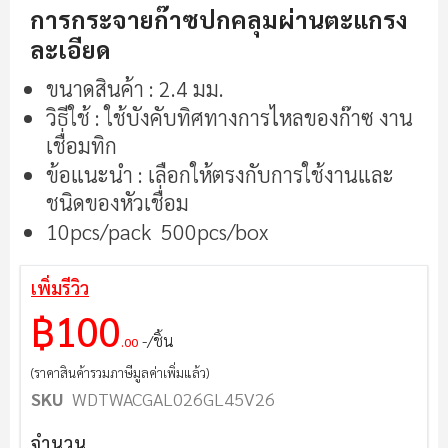
ของ
การกระจายก๊าซปกคลุมผ่านตะแกรง
แกล
ละเอียด
เลอ
รี
ขนาดสินค้า : 2.4 มม.
รูปภาพ
วิธีใช้ : ใช้บังคับทิศทางการไหลของก๊าซ งาน
เชื่อมทิก
ข้อแนะนำ : เลือกให้ตรงกับการใช้งานและ
ชนิดของหัวเชื่อม
10pcs/pack 500pcs/box
เพิ่มรีวิว
฿100
/ชิ้น
.00
(ราคาสินค้ารวมภาษีมูลค่าเพิ่มแล้ว)
SKU
WDTWACGAL026GL45V26
จำนวน