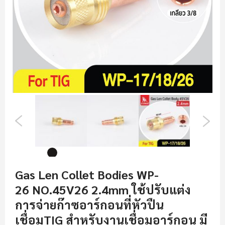
ข้าม
Gas Len Collet Bodies WP-
ไป
26 NO.45V26 2.4mm ใช้ปรับแต่ง
ที่
ส่วน
การจ่ายก๊าซอาร์กอนที่หัวปืน
เริ่ม
เชื่อมTIG สำหรับงานเชื่อมอาร์กอน มี
ต้น